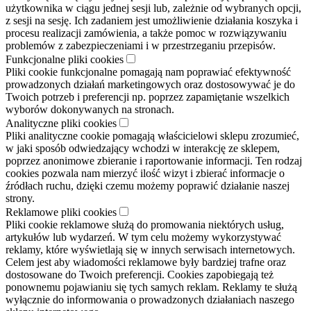
użytkownika w ciągu jednej sesji lub, zależnie od wybranych opcji,
z sesji na sesję. Ich zadaniem jest umożliwienie działania koszyka i
procesu realizacji zamówienia, a także pomoc w rozwiązywaniu
problemów z zabezpieczeniami i w przestrzeganiu przepisów.
Funkcjonalne pliki cookies
Pliki cookie funkcjonalne pomagają nam poprawiać efektywność
prowadzonych działań marketingowych oraz dostosowywać je do
Twoich potrzeb i preferencji np. poprzez zapamiętanie wszelkich
wyborów dokonywanych na stronach.
Analityczne pliki cookies
Pliki analityczne cookie pomagają właścicielowi sklepu zrozumieć,
w jaki sposób odwiedzający wchodzi w interakcję ze sklepem,
poprzez anonimowe zbieranie i raportowanie informacji. Ten rodzaj
cookies pozwala nam mierzyć ilość wizyt i zbierać informacje o
źródłach ruchu, dzięki czemu możemy poprawić działanie naszej
strony.
Reklamowe pliki cookies
Pliki cookie reklamowe służą do promowania niektórych usług,
artykułów lub wydarzeń. W tym celu możemy wykorzystywać
reklamy, które wyświetlają się w innych serwisach internetowych.
Celem jest aby wiadomości reklamowe były bardziej trafne oraz
dostosowane do Twoich preferencji. Cookies zapobiegają też
ponownemu pojawianiu się tych samych reklam. Reklamy te służą
wyłącznie do informowania o prowadzonych działaniach naszego