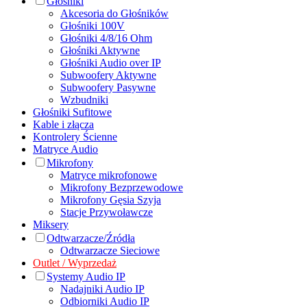
Głośniki
Akcesoria do Głośników
Głośniki 100V
Głośniki 4/8/16 Ohm
Głośniki Aktywne
Głośniki Audio over IP
Subwoofery Aktywne
Subwoofery Pasywne
Wzbudniki
Głośniki Sufitowe
Kable i złącza
Kontrolery Ścienne
Matryce Audio
Mikrofony
Matryce mikrofonowe
Mikrofony Bezprzewodowe
Mikrofony Gęsia Szyja
Stacje Przywoławcze
Miksery
Odtwarzacze/Źródła
Odtwarzacze Sieciowe
Outlet / Wyprzedaż
Systemy Audio IP
Nadajniki Audio IP
Odbiorniki Audio IP